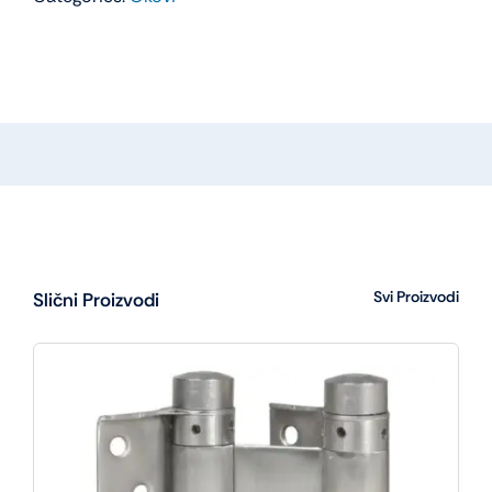
757
30-
50
(3
KLJUČA)
količina
Svi Proizvodi
Slični Proizvodi