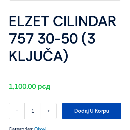
ELZET CILINDAR
757 30-50 (3
KLJUČA)
1,100.00
рсд
Dodaj U Korpu
ELZET
CILINDAR
Categories:
Okovi